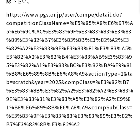
認下さい。
https://www.pgs.or.jp/user/compe/detail.do?
competitionClassName=%E5%85%A8%E6%97%A
5%E6%9C%AC%E3%83%9F%E3%83%83%E3%83
%89%E3%82%B7%E3%83%8B%E3%82%A2%E3
%82%A2%E3%83%9E%E3%83%81%E3%83%A5%
E3%82%A2%E3%82%B4%E3%83%AB%E3%83%9
5%E3%82%A1%E3%83%BC%E3%82%BA%E9%81
%B8%E6%89%8B%E6%A8%A9&actionType=2&ta
b=scratch&year=2025&compClass=%E3%82%B7
%E3%83%8B%E3%82%A2%E3%82%A2%E3%83%
9E%E3%83%81%E3%83%A5%E3%82%A2%E9%8
1%B8%E6%89%8B%E6%A8%A9&compSubClass=
%E3%83%9F%E3%83%83%E3%83%89%E3%82%
B7%E3%83%8B%E3%82%A2