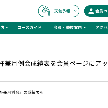
天気予報
会員ペ
案内
コースガイド
会員・競技案内
アクセ
ップ杯兼月例会成績表を会員ページにア
ロップ杯兼月例会』の成績表を