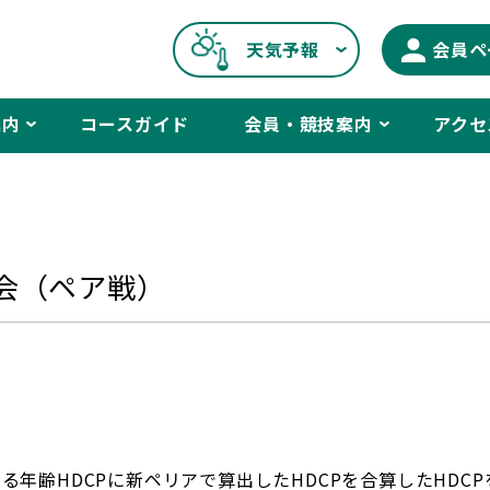
天気予報
会員ペ
案内
コースガイド
会員・競技案内
アクセ
大会（ペア戦）
る年齢HDCPに新ペリアで算出したHDCPを合算したHDC